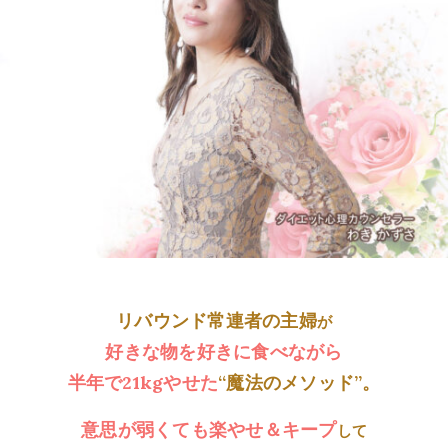
リバウンド常連者の主婦
が
好きな物を好きに食べながら
半年で21kgやせた
“魔法のメソッド”。
意思が弱くても楽やせ＆キープ
して